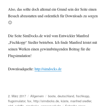
Also, das sollte doch allemal ein Grund sein der Seite einen
Besuch abzustatten und ordentlich für Downloads zu sorgen
🙂
Die Seite SimDocks.de wird vom Entwickler Manfred
„Fischkopp“ Siedler betrieben. Ich finde Manfred leistet mit
seinen Werken einen gewinnbringenden Beitrag für die
Flugsimulation!
Downloadquelle:
http://simdocks.de
Veröffentlicht
Kategorien
Schlagwörter
2. März 2017
Allgemein
boote
,
deutschland
,
fischkopp
,
am
flugsimulator
,
fsx
,
http://simdocks.de
,
küste
,
manfred siedler
,
p3d
,
schiffe
,
simdocks
,
wasserverkehr
Schreibe einen