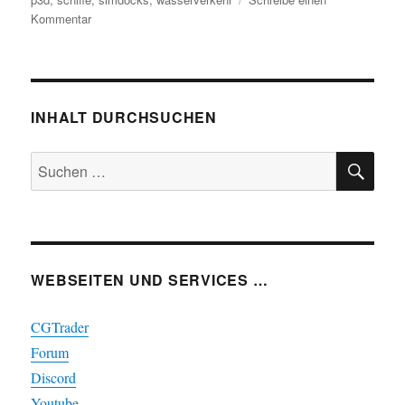
zu
Kommentar
Für
Küstenflieger
–
aber
nicht
INHALT DURCHSUCHEN
nur!
SU
Suchen
nach:
WEBSEITEN UND SERVICES …
CGTrader
Forum
Discord
Youtube