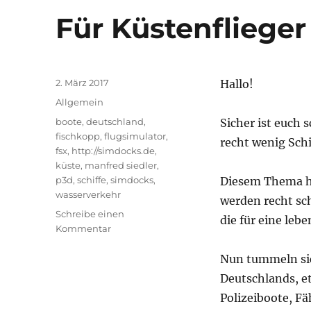
Für Küstenflieger 
Veröffentlicht
2. März 2017
Hallo!
am
Kategorien
Allgemein
Schlagwörter
boote
,
deutschland
,
Sicher ist euch 
fischkopp
,
flugsimulator
,
recht wenig Schi
fsx
,
http://simdocks.de
,
küste
,
manfred siedler
,
p3d
,
schiffe
,
simdocks
,
Diesem Thema ha
wasserverkehr
werden recht sc
Schreibe einen
die für eine leb
zu
Kommentar
Für
Küstenflieger
Nun tummeln si
–
Deutschlands, et
aber
Polizeiboote, F
nicht