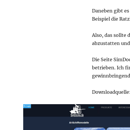
nur!
Daneben gibt es
Beispiel die Ra
Also, das sollte
abzustatten und
Die Seite SimDo
betrieben. Ich f
gewinnbringende
Downloadquelle